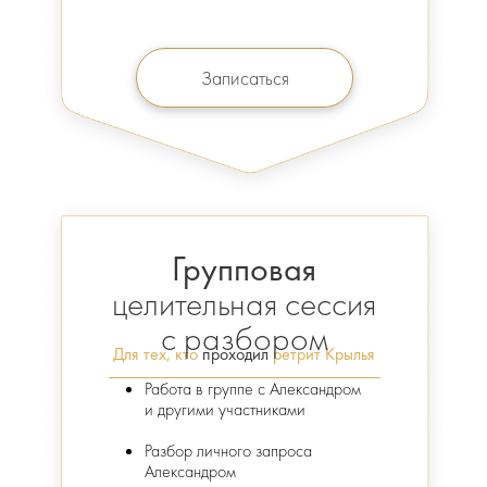
Записаться
Групповая
целительная сессия
с разбором
Для тех, кто
проходил
ретрит Крылья
Работа в группе с Александром
и другими участниками
Разбор личного запроса
Александром