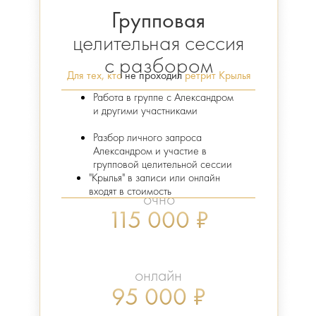
Групповая
целительная сессия
с разбором
Для тех, кто
не проходил
ретрит Крылья
Работа в группе с Александром
и другими участниками
Разбор личного запроса
Александром и участие в
групповой целительной сессии
"Крылья" в записи или онлайн
входят в стоимость
очно
115 000 ₽
онлайн
95 000 ₽