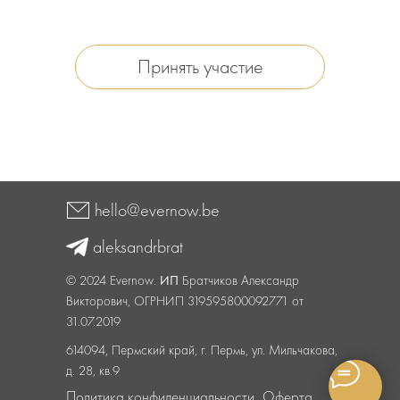
Принять участие
aleksandrbrat
hello@evernow.be
aleksandrbrat
© 2024 Evernow.
ИП
Братчиков Александр
Викторович, ОГРНИП 319595800092771 от
31.07.2019
614094, Пермский край, г. Пермь, ул. Мильчакова,
д. 28, кв.9
Политика конфиденциальности
Оферта