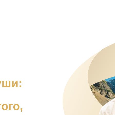
уши:
того,