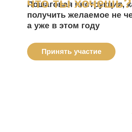
что ты хочешь?
Пошаговая инструкция, к
получить желаемое не че
а уже в этом году
Принять участие