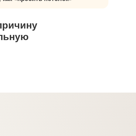
причину
альную