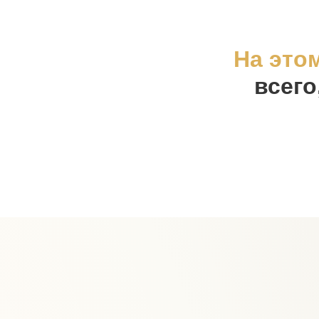
На это
всего