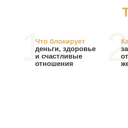
1
Что блокирует
К
деньги, здоровье
з
и счастливые
о
отношения
ж
в нашей жизни