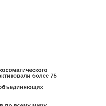
хосоматического
актиковали более 75
, объединяющих
ов по всему миру