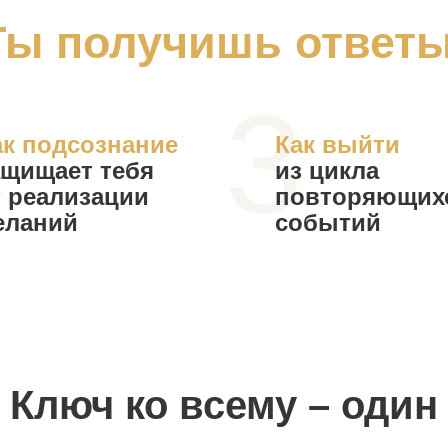
Ты получишь ответы
2
3
ак подсознание
Как выйти
ащищает тебя
из цикла
т реализации
повторяющих
еланий
событий
и ситуаций
Ключ ко всему – один