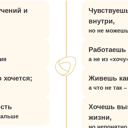
учений и
Чувствуеш
внутри,
но не можешь
Работаешь 
ия
а не из «хочу
о хочется;
Живешь как
а что не так 
ость
Хочешь вы
дальше
жизни,
но непонятно